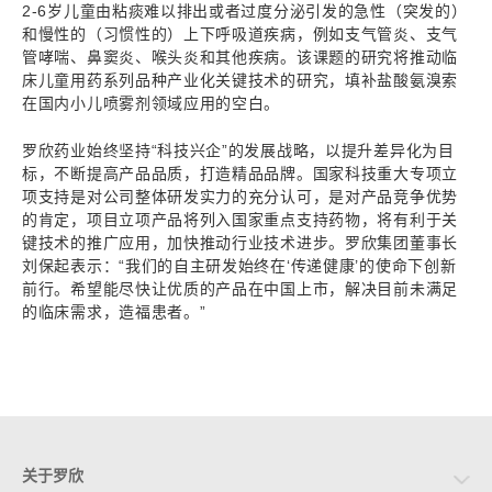
2-6岁儿童由粘痰难以排出或者过度分泌引发的急性（突发的）
和慢性的（习惯性的）上下呼吸道疾病，例如支气管炎、支气
管哮喘、鼻窦炎、喉头炎和其他疾病。该课题的研究将推动临
床儿童用药系列品种产业化关键技术的研究，填补盐酸氨溴索
在国内小儿喷雾剂领域应用的空白。
罗欣药业始终坚持“科技兴企”的发展战略，以提升差异化为目
标，不断提高产品品质，打造精品品牌。国家科技重大专项立
项支持是对公司整体研发实力的充分认可，是对产品竞争优势
的肯定，项目立项产品将列入国家重点支持药物，将有利于关
键技术的推广应用，加快推动行业技术进步。罗欣集团董事长
刘保起表示：“我们的自主研发始终在‘传递健康’的使命下创新
前行。希望能尽快让优质的产品在中国上市，解决目前未满足
的临床需求，造福患者。”
关于罗欣