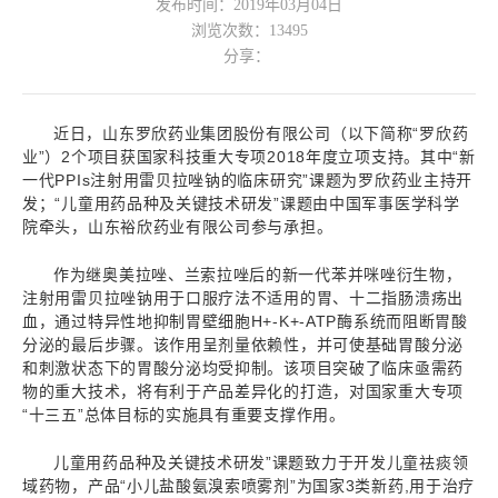
发布时间：2019年03月04日
浏览次数：
13495
分享：
近日，山东罗欣药业集团股份有限公司（以下简称“罗欣药
业”）2个项目获国家科技重大专项2018年度立项支持。其中“新
一代PPIs注射用雷贝拉唑钠的临床研究”课题为罗欣药业主持开
发；“儿童用药品种及关键技术研发”课题由中国军事医学科学
院牵头，山东裕欣药业有限公司参与承担。
作为继奥美拉唑、兰索拉唑后的新一代苯并咪唑衍生物，
注射用雷贝拉唑钠用于口服疗法不适用的胃、十二指肠溃疡出
血，通过特异性地抑制胃壁细胞H+-K+-ATP酶系统而阻断胃酸
分泌的最后步骤。该作用呈剂量依赖性，并可使基础胃酸分泌
和刺激状态下的胃酸分泌均受抑制。该项目突破了临床亟需药
物的重大技术，将有利于产品差异化的打造，对国家重大专项
“十三五”总体目标的实施具有重要支撑作用。
儿童用药品种及关键技术研发”课题致力于开发儿童祛痰领
域药物，产品“小儿盐酸氨溴索喷雾剂”为国家3类新药,用于治疗